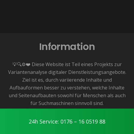
Information
💡🔍⚙️❤️ Diese Website ist Teil eines Projekts zur
Variantenanalyse digitaler Dienstleistungsangebote.
Ziel ist es, durch variierende Inhalte und
Aufbauformen besser zu verstehen, welche Inhalte
und Seitenaufbauten sowohl für Menschen als auch
für Suchmaschinen sinnvoll sind.
👉 Das zugrunde liegende Angebot ist dabei echt
und lokal verfügbar – in diesem Fall für die Region
24h Service: 0176 – 16 0519 88
Regensburg.