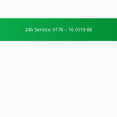
24h Service: 0176 – 16 0519 88
Ihre Vorteile
geschultes Personal
Die Handwerker unserer Partner werden
geschult und nehmen regelmäßig an
Weiterbildungen teil.
kompetente Arbeitsweise
Unsere Partner arbeiten fair und